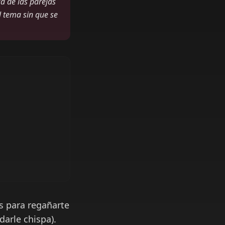
a de las parejas
l tema sin que se
s para regañarte
darle chispa).