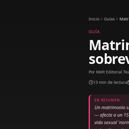
Inicio
Guías
Matr
GUÍA
Matri
sobrev
Por
Melt Editorial T
13
min de lectura
EN RESUMEN
Un matrimonio s
— afecta a un 15
vida sexual 'norm