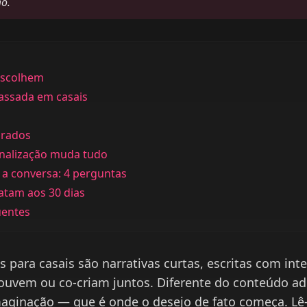
mo.
escolhem
assada em casais
arados
onalização muda tudo
a a conversa: 4 perguntas
latam aos 30 dias
uentes
as para casais são narrativas curtas, escritas com int
 ouvem ou co-criam juntos. Diferente do conteúdo ad
maginação — que é onde o desejo de fato começa. Lê-