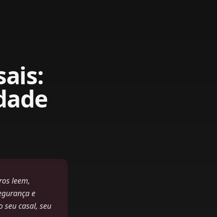
sais:
dade
iros leem,
egurança e
seu casal, seu