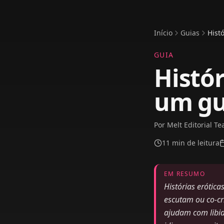
Início
Guias
Hist
GUIA
Histór
um gu
Por
Melt Editorial T
11
min de leitura
EM RESUMO
Histórias erótica
escutam ou co-cr
ajudam com libi