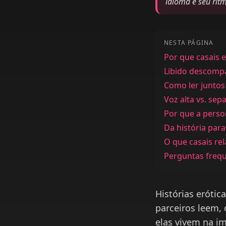
idioma e seu rit
NESTA PÁGINA
Por que casais 
Libido descomp
Como ler juntos
Voz alta vs. sep
Por que a pers
Da história par
O que casais re
Perguntas freq
Histórias erótic
parceiros leem,
elas vivem na i