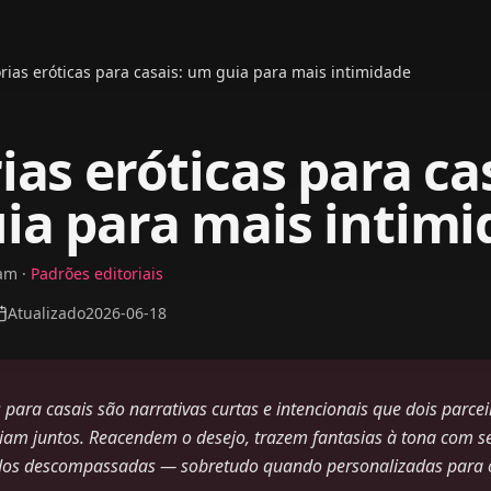
órias eróticas para casais: um guia para mais intimidade
ias eróticas para ca
ia para mais intimi
eam
·
Padrões editoriais
Atualizado
2026-06-18
s para casais são narrativas curtas e intencionais que dois parce
iam juntos. Reacendem o desejo, trazem fantasias à tona com s
dos descompassadas — sobretudo quando personalizadas para o 